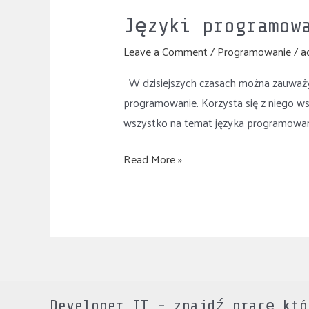
Języki programow
Leave a Comment
/
Programowanie
/
a
W dzisiejszych czasach można zauważyć,
programowanie. Korzysta się z niego wsz
wszystko na temat języka programowania.
Read More »
Developer IT – znajdź pracę któ