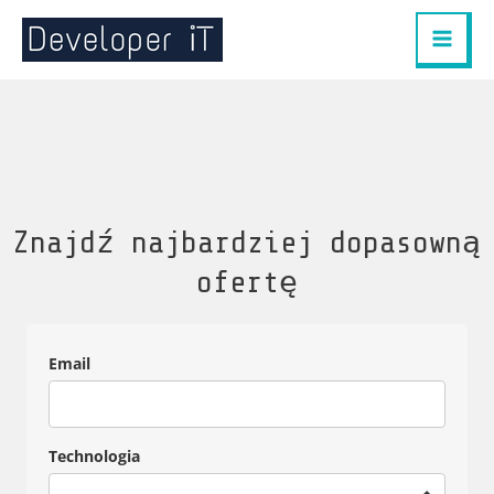
Skip
MAIN
to
MEN
content
Znajdź najbardziej dopasowną
ofertę
Email
Technologia